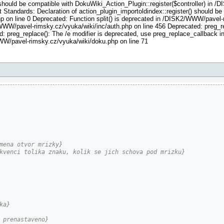
) should be compatible with DokuWiki_Action_Plugin::register($controller) in
t Standards: Declaration of action_plugin_importoldindex::register() should be
 on line 0 Deprecated: Function split() is deprecated in /DISK2/WWW/pavel-r
WWW/pavel-rimsky.cz/vyuka/wiki/inc/auth.php on line 456 Deprecated: preg_rep
 preg_replace(): The /e modifier is deprecated, use preg_replace_callback 
WW/pavel-rimsky.cz/vyuka/wiki/doku.php on line 71
mena otvor mrizky}
kvenci tolika znaku, kolik se jich schova pod mrizku}
ka}
 prenastaveno}