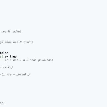
 nez N radku}
je mene nez N znaku}
false
j
]
 := 
true
;	
{nic nez 1 a 0 neni povoleno}
c radku}
-li vse v poradku}
at}