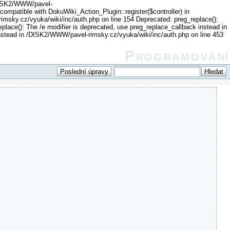
 /DISK2/WWW/pavel-
 compatible with DokuWiki_Action_Plugin::register($controller) in
imsky.cz/vyuka/wiki/inc/auth.php on line 154 Deprecated: preg_replace():
lace(): The /e modifier is deprecated, use preg_replace_callback instead in
instead in /DISK2/WWW/pavel-rimsky.cz/vyuka/wiki/inc/auth.php on line 453
Programování