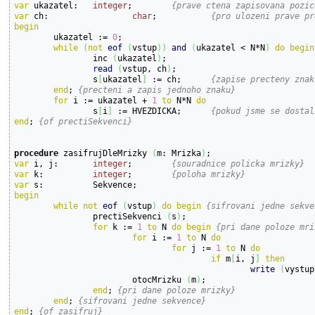
var
 ukazatel:	
integer
;	
{prave ctena zapisovana pozic
var
 ch:			
char
;		
{pro ulozeni prave pr
begin

	ukazatel := 
0
;

while
(
not
eof
(
vstup
)
)
and
(
ukazatel < N*N
)
do
begin
		inc 
(
ukazatel
)
;

read
(
vstup, ch
)
;

		s
[
ukazatel
]
 := ch;	
{zapise precteny znak
end
; 
{precteni a zapis jednoho znaku}
for
 i := ukazatel + 
1
to
 N*N 
do
		s
[
i
]
 := HVEZDICKA;	
{pokud jsme se dostal
end
; 
{of prectiSekvenci}
procedure
 zasifrujDleMrizky 
(
m: Mrizka
)
var
 i, j:	
integer
;	
{souradnice policka mrizky}
var
 k:		
integer
;	
{poloha mrizky}
var
begin
while
not
eof
(
vstup
)
do
begin
{sifrovani jedne sekve
		prectiSekvenci 
(
s
)
;

for
 k := 
1
to
 N 
do
begin
{pri dane poloze mri
for
 i := 
1
to
 N 
do
for
 j := 
1
to
 N 
do
if
 m
[
i, j
]
then
write
(
vystup
			otocMrizku 
(
m
)
;

end
; 
{pri dane poloze mrizky}
end
; 
{sifrovani jedne sekvence}
end
; 
{of zasifruj}