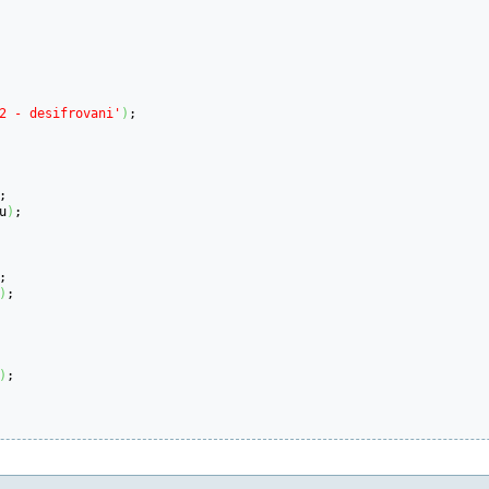
2 - desifrovani'
)
;

;

u
)
;

;

)
;

)
;
