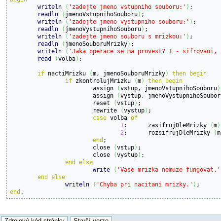
writeln
(
'zadejte jmeno vstupniho souboru:'
)
;

readln
(
jmenoVstupnihoSouboru
)
;

writeln
(
'zadejte jmeno vystupniho souboru:'
)
;

readln
(
jmenoVystupnihoSouboru
)
;

writeln
(
'zadejte jmeno souboru s mrizkou:'
)
;

readln
(
jmenoSouboruMrizky
)
;

writeln
(
'Jaka operace se ma provest? 1 - sifrovani, 
read
(
volba
)
;

if
 nactiMrizku 
(
m, jmenoSouboruMrizky
)
then
begin
if
 zkontrolujMrizku 
(
m
)
then
begin
			assign 
(
vstup, jmenoVstupnihoSouboru
)
			assign 
(
vystup, jmenoVystupnihoSoubor
			reset 
(
vstup
)
;

			rewrite 
(
vystup
)
;

case
 volba 
of
1
:	zasifrujDleMrizky 
(
m
)
2
:	rozsifrujDleMrizky 
(
m
end
;

			close 
(
vstup
)
;

			close 
(
vystup
)
;

end
else
write
(
'Vase mrizka nemuze fungovat.'
end
else
writeln
(
'Chyba pri nacitani mrizky.'
)
end
.