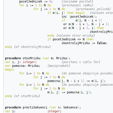
	pocetJednicek := 
0
;	
{zaciname pocitat}
for
 i := 
1
to
 N 
do
{prochazeni radku}
for
 j := 
1
to
 N 
do
{prochazeni policek}
if
 m
[
i, j
]
then
begin
{nalezen otvo
				inc 
(
pocetJednicek
)
;

if
	m
[
j, N - i + 
1
]
				 or m
[
N - i + 
1
, N - j + 
1
]
				 or m
[
N - j + 
1
, i
]
then
						zkontrolujM
end
; 
{nalezen otvor mrizky}
if
 pocetJednicek <> N 
then
				zkontrolujMrizku := 
false
end
; 
{of zkontrolujMrizku}
procedure
 otocMrizku 
(
var
 m: Mrizka
)
var
 i, j: 
integer
;		
{pocitani v cyklu for}
var
 pomocna: Mrizka;	
{meziprodukt}
begin
for
 i:= 
1
to
 N 
do
{do pomocne zkopiruje puvodni
for
 j := 
1
to
 N 
do
			pomocna
[
j, N - i + 
1
]
 := m
[
i, j
]
;

for
 i:= 
1
to
 N 
do
{do puvodni zkopiruje pomocno
for
 j := 
1
to
 N 
do
			m
[
i, j
]
 := pomocna
[
i, j
]
end
; 
{of otocMrizku}
procedure
 prectiSekvenci 
(
var
 s: Sekvence
)
var
 i:			
integer