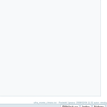
sifra_monte_christo.txt · Poslední úprava: 2008/02/04 11:52 autor: rimsky