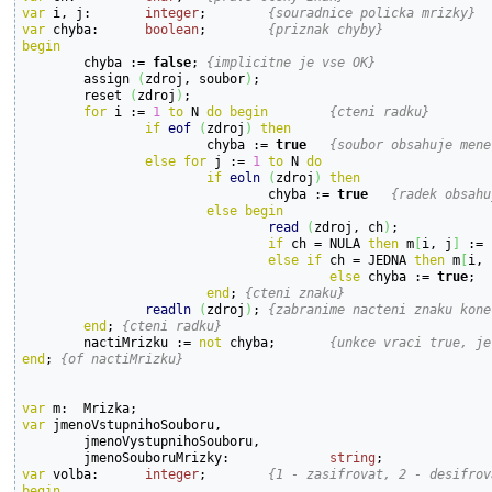
var
 i, j:	
integer
;	
{souradnice policka mrizky}
var
 chyba:	
boolean
;	
{priznak chyby}
begin

	chyba := 
false
;	
{implicitne je vse OK}
	assign 
(
zdroj, soubor
)
;

	reset 
(
zdroj
)
;

for
 i := 
1
to
 N 
do
begin
{cteni radku}
if
eof
(
zdroj
)
then
			chyba := 
true
{soubor obsahuje mene
else
for
 j := 
1
to
 N 
do
if
eoln
(
zdroj
)
then
				chyba := 
true
{radek obsahu
else
begin
read
(
zdroj, ch
)
;

if
 ch = NULA 
then
 m
[
i, j
]
 := 
else
if
 ch = JEDNA 
then
 m
[
i, 
else
 chyba := 
true
end
; 
{cteni znaku}
readln
(
zdroj
)
;	
{zabranime nacteni znaku kone
end
; 
{cteni radku}
	nactiMrizku := 
not
 chyba;	
{unkce vraci true, je
end
; 
{of nactiMrizku}
var
var
 jmenoVstupnihoSouboru,

	jmenoVystupnihoSouboru,

	jmenoSouboruMrizky:		
string
var
 volba:	
integer
;	
{1 - zasifrovat, 2 - desifrov
begin