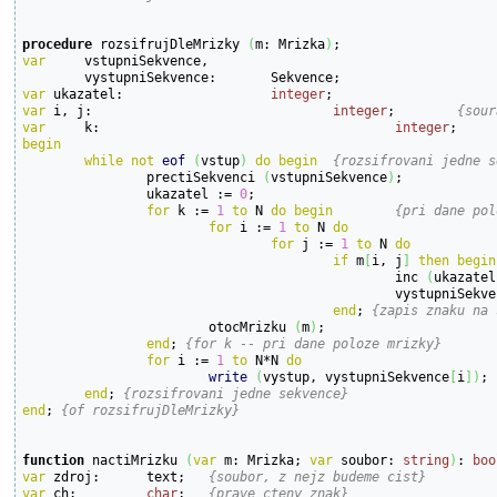
procedure
 rozsifrujDleMrizky 
(
m: Mrizka
)
var
vstupniSekvence,

var
 ukazatel:			
integer
var
 i, j:				
integer
;	
{sour
var
k:					
integer
;
begin
while
not
eof
(
vstup
)
do
begin
{rozsifrovani jedne s
		prectiSekvenci 
(
vstupniSekvence
)
;

		ukazatel := 
0
;

for
 k := 
1
to
 N 
do
begin
{pri dane pol
for
 i := 
1
to
 N 
do
for
 j := 
1
to
 N 
do
if
 m
[
i, j
]
then
begin
						inc 
(
ukazatel
						vystupniSekv
end
; 
{zapis znaku na 
			otocMrizku 
(
m
)
;

end
; 
{for k -- pri dane poloze mrizky}
for
 i := 
1
to
 N*N 
do
write
(
vystup, vystupniSekvence
[
i
]
)
;

end
; 
{rozsifrovani jedne sekvence}
end
; 
{of rozsifrujDleMrizky}
function
 nactiMrizku 
(
var
 m: Mrizka; 
var
 soubor: 
string
)
: 
boo
var
 zdroj:	text;	
{soubor, z nejz budeme cist}
var
 ch:		
char
;	
{prave cteny znak}