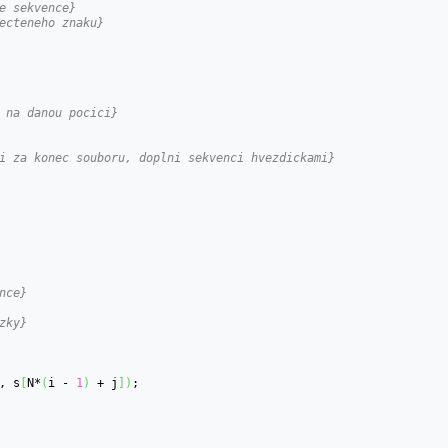
e sekvence}
ecteneho znaku}
 na danou pocici}
i za konec souboru, doplni sekvenci hvezdickami}
nce}
zky}
, s
[
N*
(
i - 
1
)
 + j
]
)
;
