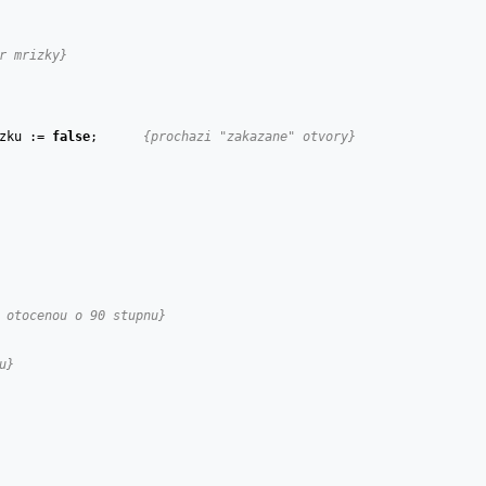
r mrizky}
rizku := 
false
;	
{prochazi "zakazane" otvory}
 otocenou o 90 stupnu}
u}