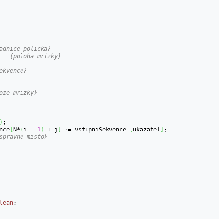
adnice policka}
	
{poloha mrizky}
ekvence}
oze mrizky}
)
;

ence
[
N*
(
i - 
1
)
 + j
]
 := vstupniSekvence 
[
ukazatel
]
;

spravne misto}
lean