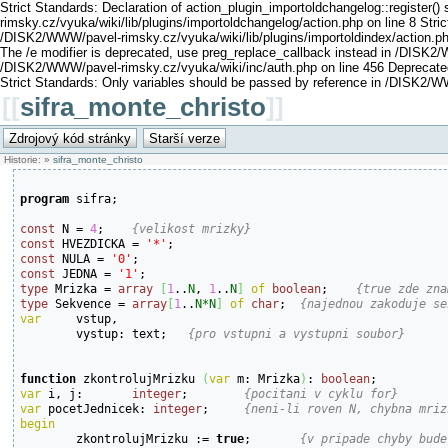
Strict Standards: Declaration of action_plugin_importoldchangelog::register(
rimsky.cz/vyuka/wiki/lib/plugins/importoldchangelog/action.php on line 8 Stric
/DISK2/WWW/pavel-rimsky.cz/vyuka/wiki/lib/plugins/importoldindex/action.php
The /e modifier is deprecated, use preg_replace_callback instead in /DISK2/
/DISK2/WWW/pavel-rimsky.cz/vyuka/wiki/inc/auth.php on line 456 Deprecated:
Strict Standards: Only variables should be passed by reference in /DISK2/W
[[
sifra_monte_christo
]]
Historie:
»
sifra_monte_christo
program
 sifra;

const
 N = 
4
;	
{velikost mrizky}
const
 HVEZDICKA = 
'*'
const
 NULA = 
'0'
const
 JEDNA = 
'1'
type
 Mrizka = 
array
[
1
..
N
, 
1
..
N
]
of
boolean
;	
{true zde zna
type
 Sekvence = 
array
[
1
..
N*N
]
of
char
;	
{najednou zakoduje se
var
vstup,

	vystup:	text;	
{pro vstupni a vystupni soubor}
function
 zkontrolujMrizku 
(
var
 m: Mrizka
)
: 
boolean
var
 i, j:	
integer
;	
{pocitani v cyklu for}
var
 pocetJednicek: 
integer
;	
{neni-li roven N, chybna mriz
begin

	zkontrolujMrizku := 
true
;	
{v pripade chyby bude